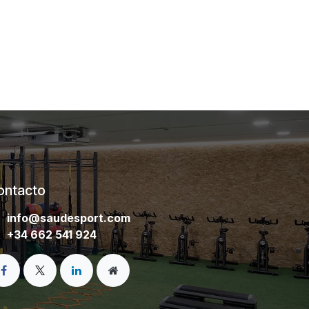
ontacto
info@saudesport
.com
+34 66
2 541​ 924