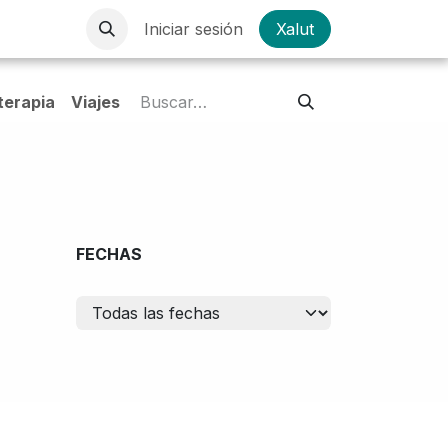
Iniciar sesión
Xalut
oterapia
Viajes
FECHAS